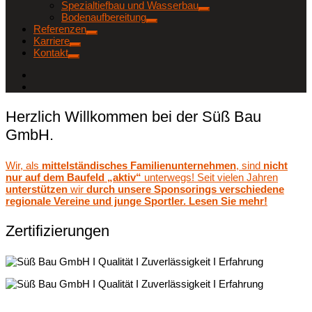
Spezialtiefbau und Wasserbau
Bodenaufbereitung
Referenzen
Karriere
Kontakt
Herzlich Willkommen bei der Süß Bau
GmbH.
Wir, als
mittelständisches Familienunternehmen
, sind
nicht
nur auf dem Baufeld „aktiv“
unterwegs! Seit vielen Jahren
unterstützen
wir
durch unsere Sponsorings verschiedene
regionale Vereine und junge Sportler. Lesen Sie mehr!
Zertifizierungen