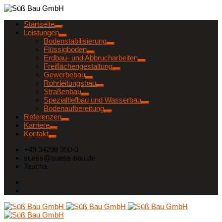
Startseite
Leistungen
Bodenstabilisierung
Flüssigboden
Erdbau- und Abbrucharbeiten
Freiflächengestaltung
Gewerbebau
Rohrleitungsbau
Straßenbau
Spezialtiefbau und Wasserbau
Bodenaufbereitung
Referenzen
Karriere
Kontakt
+49 34298 350-0
suess@suess-bau.de
Taucha