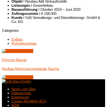
Objekt
I Neubau Aldi Verkaufsstelle
Leistungen
I Gewerbebau
Bauausführung
I Oktober 2019 – Juni 2020
Auftragssumme
I € 158.000
Kunde
I Süß Verwaltungs- und Dienstleistungs GmbH &
Co. KG
Categories
Erdbau
Rohrleitungsbau
Porsche Macan
Neubau Mehrzweckgebäude Taucha
News vom Bau
Datenschutz
Impressum
Cookie-Richtlinie (EU)
AGB