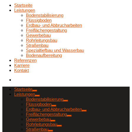
Startseite
Leistungen
Bodenstabilisierung
Flüssigboden
Erdbau- und Abbrucharbeiten
Freiflächengestaltung
Gewerbebau
Rohrleitungsbau
Straßenbau
Spezialtiefbau und Wasserbau
Bodenaufbereitung
Referenzen
Karriere
Kontakt
Startseite
Leistungen
Bodenstabilisierung
Flüssigboden
Erdbau- und Abbrucharbeiten
Freiflächengestaltung
Gewerbebau
Rohrleitungsbau
Straßenbau