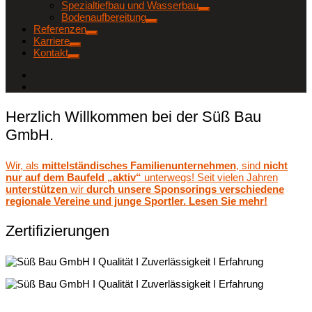
Spezialtiefbau und Wasserbau
Bodenaufbereitung
Referenzen
Karriere
Kontakt
Herzlich Willkommen bei der Süß Bau
GmbH.
Wir, als
mittelständisches Familienunternehmen
, sind
nicht
nur auf dem Baufeld „aktiv“
unterwegs! Seit vielen Jahren
unterstützen
wir
durch unsere Sponsorings verschiedene
regionale Vereine und junge Sportler. Lesen Sie mehr!
Zertifizierungen