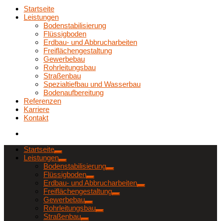
Startseite
Leistungen
Bodenstabilisierung
Flüssigboden
Erdbau- und Abbrucharbeiten
Freiflächengestaltung
Gewerbebau
Rohrleitungsbau
Straßenbau
Spezialtiefbau und Wasserbau
Bodenaufbereitung
Referenzen
Karriere
Kontakt
Startseite
Leistungen
Bodenstabilisierung
Flüssigboden
Erdbau- und Abbrucharbeiten
Freiflächengestaltung
Gewerbebau
Rohrleitungsbau
Straßenbau