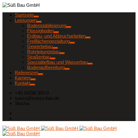
Startseite
Leistungen
Bodenstabilisierung
Flüssigboden
Erdbau- und Abbrucharbeiten
Freiflächengestaltung
Gewerbebau
Rohrleitungsbau
Straßenbau
Spezialtiefbau und Wasserbau
Bodenaufbereitung
Referenzen
Karriere
Kontakt
+49 34298 350-0
suess@suess-bau.de
Taucha