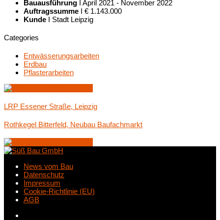
Bauausführung
I April 2021 - November 2022
Auftragssumme
I € 1.143.000
Kunde
I Stadt Leipzig
Categories
Entwässerungsarbeiten
Erdbau
Pflasterarbeiten
LRP Essener Straße, Leipzig
Rothkegel Bitterfeld, Neubau Baufachmarkt
News vom Bau
Datenschutz
Impressum
Cookie-Richtlinie (EU)
AGB