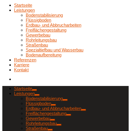
Startseite
Leistungen
Bodenstabilisierung
Flüssigboden
Erdbau- und Abbrucharbeiten
Freiflächengestaltung
Gewerbebau
Rohrleitungsbau
Straßenbau
Spezialtiefbau und Wasserbau
Bodenaufbereitung
Referenzen
Karriere
Kontakt
Startseite
Leistungen
Bodenstabilisierung
Flüssigboden
Erdbau- und Abbrucharbeiten
Freiflächengestaltung
Gewerbebau
Rohrleitungsbau
Straßenbau