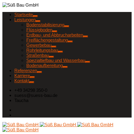
Startseite
Leistungen
Bodenstabilisierung
Flüssigboden
Erdbau- und Abbrucharbeiten
Freiflächengestaltung
Gewerbebau
Rohrleitungsbau
Straßenbau
Spezialtiefbau und Wasserbau
Bodenaufbereitung
Referenzen
Karriere
Kontakt
+49 34298 350-0
suess@suess-bau.de
Taucha