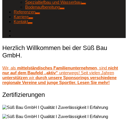
Spezialtiefbau und Wasserbau
Bodenaufbereitung
Referenzen
Karriere
Kontakt
Herzlich Willkommen bei der Süß Bau
GmbH.
Wir, als
mittelständisches Familienunternehmen
, sind
nicht
nur auf dem Baufeld „aktiv“
unterwegs! Seit vielen Jahren
unterstützen
wir
durch unsere Sponsorings verschiedene
regionale Vereine und junge Sportler. Lesen Sie mehr!
Zertifizierungen