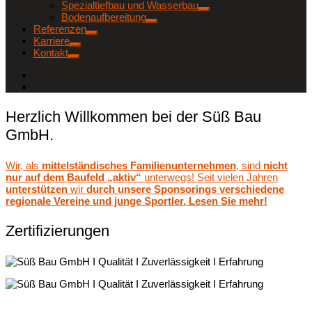
Spezialtiefbau und Wasserbau
Bodenaufbereitung
Referenzen
Karriere
Kontakt
Herzlich Willkommen bei der Süß Bau
GmbH.
Wir, als
mittelständisches Familienunternehmen
, sind
nicht
nur auf dem Baufeld „aktiv“
unterwegs! Seit vielen Jahren
unterstützen
wir
durch unsere Sponsorings verschiedene
regionale Vereine und junge Sportler. Lesen Sie mehr!
Zertifizierungen