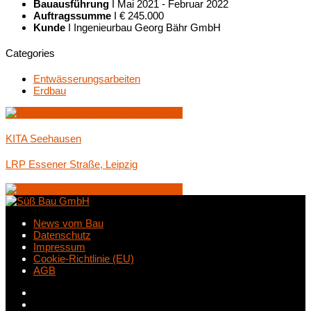
Bauausführung
I Mai 2021 - Februar 2022
Auftragssumme
I € 245.000
Kunde
I Ingenieurbau Georg Bähr GmbH
Categories
Entwässerungsarbeiten
Erdbau
KITA Seehausen
LRP Essener Straße, Leipzig
News vom Bau
Datenschutz
Impressum
Cookie-Richtlinie (EU)
AGB