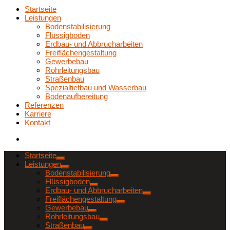
Startseite
Leistungen
Bodenstabilisierung
Flüssigboden
Erdbau- und Abbrucharbeiten
Freiflächengestaltung
Gewerbebau
Rohrleitungsbau
Straßenbau
Spezialtiefbau und Wasserbau
Bodenaufbereitung
Referenzen
Karriere
Kontakt
Startseite
Leistungen
Bodenstabilisierung
Flüssigboden
Erdbau- und Abbrucharbeiten
Freiflächengestaltung
Gewerbebau
Rohrleitungsbau
Straßenbau