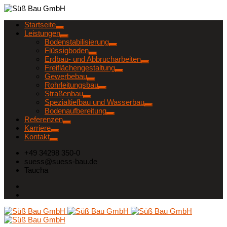
Startseite
Leistungen
Bodenstabilisierung
Flüssigboden
Erdbau- und Abbrucharbeiten
Freiflächengestaltung
Gewerbebau
Rohrleitungsbau
Straßenbau
Spezialtiefbau und Wasserbau
Bodenaufbereitung
Referenzen
Karriere
Kontakt
+49 34298 350-0
suess@suess-bau.de
Taucha