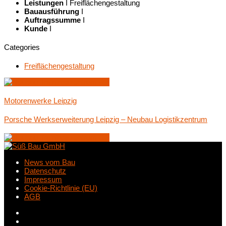
Leistungen
I Freiflächengestaltung
Bauausführung
I
Auftragssumme
I
Kunde
I
Categories
Freiflächengestaltung
Motorenwerke Leipzig
Porsche Werkserweiterung Leipzig – Neubau Logistikzentrum
News vom Bau
Datenschutz
Impressum
Cookie-Richtlinie (EU)
AGB