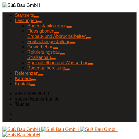
Startseite
Leistungen
Bodenstabilisierung
Flüssigboden
Erdbau- und Abbrucharbeiten
Freiflächengestaltung
Gewerbebau
Rohrleitungsbau
Straßenbau
Spezialtiefbau und Wasserbau
Bodenaufbereitung
Referenzen
Karriere
Kontakt
+49 34298 350-0
suess@suess-bau.de
Taucha