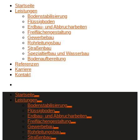
Startseite
Leistungen
Bodenstabilisierung
Flüssigboden
Erdbau- und Abbrucharbeiten
Freiflächengestaltung
Gewerbebau
Rohrleitungsbau
Straßenbau
Spezialtiefbau und Wasserbau
Bodenaufbereitung
Referenzen
Karriere
Kontakt
Startseite
Leistungen
Bodenstabilisierung
Flüssigboden
Erdbau- und Abbrucharbeiten
Freiflächengestaltung
Gewerbebau
Rohrleitungsbau
Straßenbau