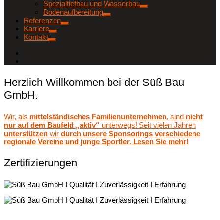
Spezialtiefbau und Wasserbau
Bodenaufbereitung
Referenzen
Karriere
Kontakt
Herzlich Willkommen bei der Süß Bau
GmbH.
Wir, als
mittelständisches Familienunternehmen
, sind
nicht
nur auf dem Baufeld „aktiv“
unterwegs! Seit vielen Jahren
unterstützen
wir
durch unsere Sponsorings verschiedene
regionale Vereine und junge Sportler. Lesen Sie mehr!
Zertifizierungen