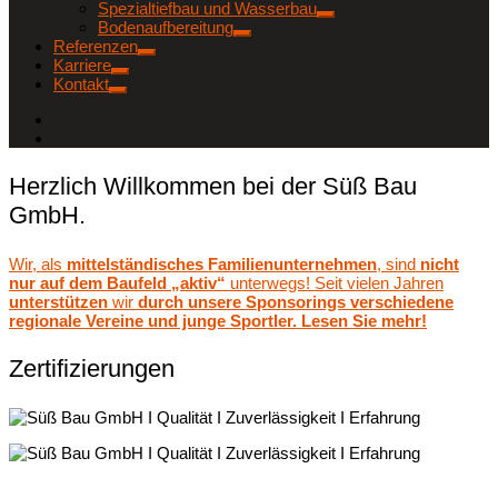
Spezialtiefbau und Wasserbau
Bodenaufbereitung
Referenzen
Karriere
Kontakt
Herzlich Willkommen bei der Süß Bau
GmbH.
Wir, als
mittelständisches Familienunternehmen
, sind
nicht
nur auf dem Baufeld „aktiv“
unterwegs! Seit vielen Jahren
unterstützen
wir
durch unsere Sponsorings verschiedene
regionale Vereine und junge Sportler. Lesen Sie mehr!
Zertifizierungen