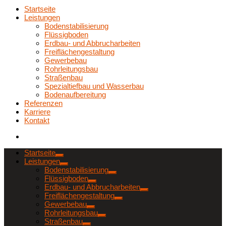
Startseite
Leistungen
Bodenstabilisierung
Flüssigboden
Erdbau- und Abbrucharbeiten
Freiflächengestaltung
Gewerbebau
Rohrleitungsbau
Straßenbau
Spezialtiefbau und Wasserbau
Bodenaufbereitung
Referenzen
Karriere
Kontakt
Startseite
Leistungen
Bodenstabilisierung
Flüssigboden
Erdbau- und Abbrucharbeiten
Freiflächengestaltung
Gewerbebau
Rohrleitungsbau
Straßenbau