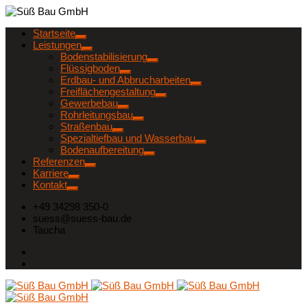
Startseite
Leistungen
Bodenstabilisierung
Flüssigboden
Erdbau- und Abbrucharbeiten
Freiflächengestaltung
Gewerbebau
Rohrleitungsbau
Straßenbau
Spezialtiefbau und Wasserbau
Bodenaufbereitung
Referenzen
Karriere
Kontakt
+49 34298 350-0
suess@suess-bau.de
Taucha