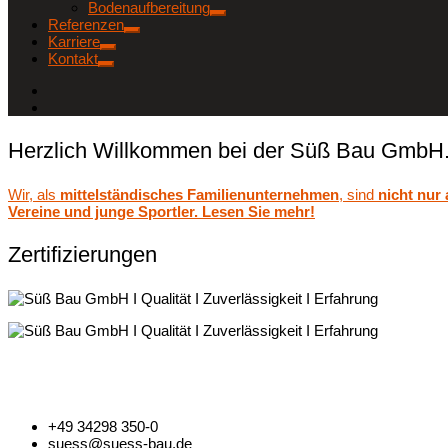
Bodenaufbereitung
Referenzen
Karriere
Kontakt
Herzlich Willkommen bei der Süß Bau GmbH
Wir, als
mittelständisches Familienunternehmen
, sind
nicht nur
Vereine und junge Sportler. Lesen Sie mehr!
Zertifizierungen
+49 34298 350-0
suess@suess-bau.de