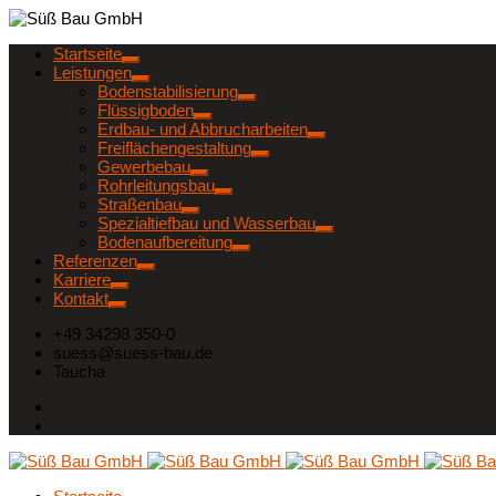
Startseite
Leistungen
Bodenstabilisierung
Flüssigboden
Erdbau- und Abbrucharbeiten
Freiflächengestaltung
Gewerbebau
Rohrleitungsbau
Straßenbau
Spezialtiefbau und Wasserbau
Bodenaufbereitung
Referenzen
Karriere
Kontakt
+49 34298 350-0
suess@suess-bau.de
Taucha