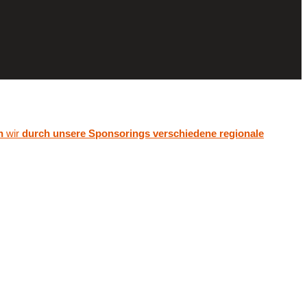
n
wir
durch unsere Sponsorings verschiedene regionale