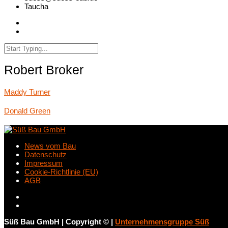
Taucha
Robert Broker
Maddy Turner
Donald Green
News vom Bau
Datenschutz
Impressum
Cookie-Richtlinie (EU)
AGB
Süß Bau GmbH
|
Copyright ©
|
Unternehmensgruppe Süß