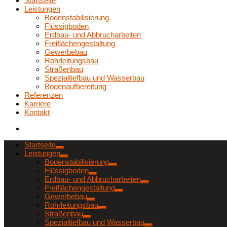
Startseite
Leistungen
Bodenstabilisierung
Flüssigboden
Erdbau- und Abbrucharbeiten
Freiflächengestaltung
Gewerbebau
Rohrleitungsbau
Straßenbau
Spezialtiefbau und Wasserbau
Bodenaufbereitung
Referenzen
Karriere
Kontakt
Startseite
Leistungen
Bodenstabilisierung
Flüssigboden
Erdbau- und Abbrucharbeiten
Freiflächengestaltung
Gewerbebau
Rohrleitungsbau
Straßenbau
Spezialtiefbau und Wasserbau