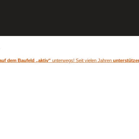
.
 auf dem Baufeld „aktiv“
unterwegs! Seit vielen Jahren
unterstütze