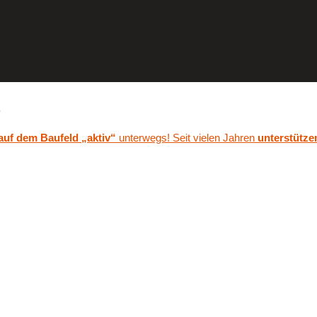
.
 auf dem Baufeld „aktiv“
unterwegs! Seit vielen Jahren
unterstütze