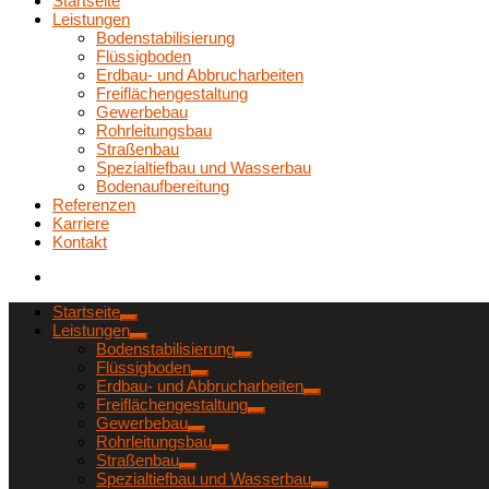
Startseite
Leistungen
Bodenstabilisierung
Flüssigboden
Erdbau- und Abbrucharbeiten
Freiflächengestaltung
Gewerbebau
Rohrleitungsbau
Straßenbau
Spezialtiefbau und Wasserbau
Bodenaufbereitung
Referenzen
Karriere
Kontakt
Startseite
Leistungen
Bodenstabilisierung
Flüssigboden
Erdbau- und Abbrucharbeiten
Freiflächengestaltung
Gewerbebau
Rohrleitungsbau
Straßenbau
Spezialtiefbau und Wasserbau