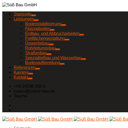
Startseite
Leistungen
Bodenstabilisierung
Flüssigboden
Erdbau- und Abbrucharbeiten
Freiflächengestaltung
Gewerbebau
Rohrleitungsbau
Straßenbau
Spezialtiefbau und Wasserbau
Bodenaufbereitung
Referenzen
Karriere
Kontakt
+49 34298 350-0
suess@suess-bau.de
Taucha