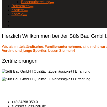
Bodenaufbereitung
Referenzen
Karriere
Kontakt
Herzlich Willkommen bei der Süß Bau GmbH
Wir, als
mittelständisches Familienunternehmen
, sind
nicht nur
Vereine und junge Sportler. Lesen Sie mehr!
Zertifizierungen
+49 34298 350-0
suess@suess-bau.de