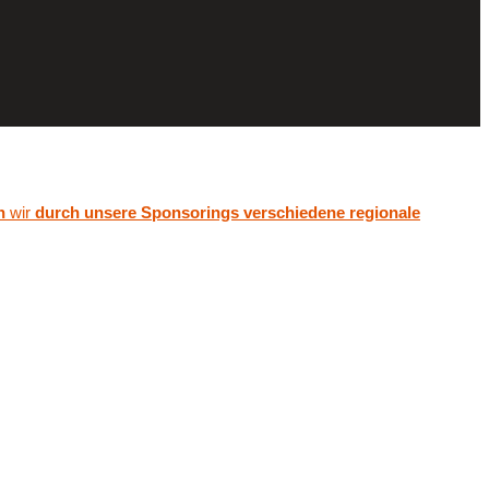
n
wir
durch unsere Sponsorings verschiedene regionale