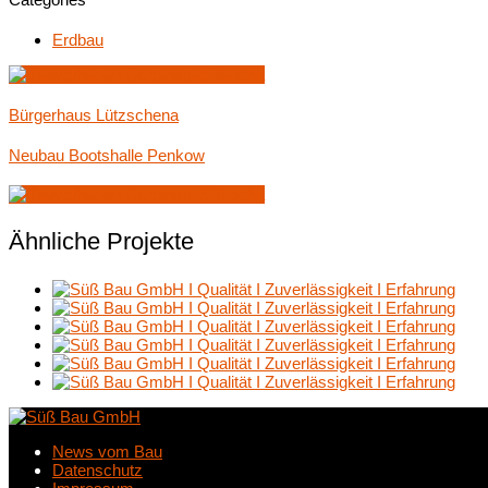
Erdbau
Bürgerhaus Lützschena
Neubau Bootshalle Penkow
Ähnliche Projekte
News vom Bau
Datenschutz