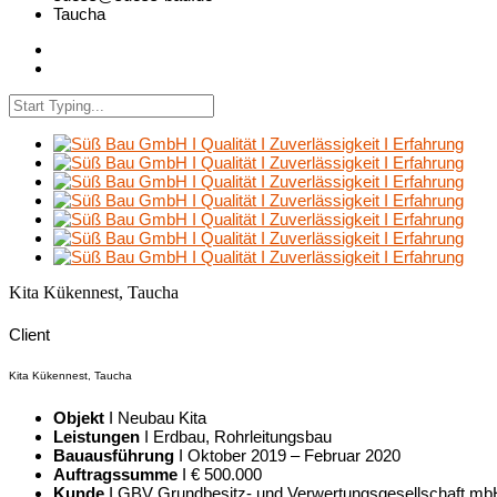
Taucha
Kita Kükennest, Taucha
Client
Kita Kükennest, Taucha
Objekt
I Neubau Kita
Leistungen
I Erdbau, Rohrleitungsbau
Bauausführung
I Oktober 2019 – Februar 2020
Auftragssumme
I € 500.000
Kunde
I GBV Grundbesitz- und Verwertungsgesellschaft mb