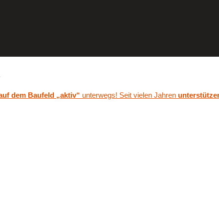
.
 auf dem Baufeld „aktiv“
unterwegs! Seit vielen Jahren
unterstütze