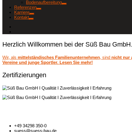
Bodenaufbereitung
Referenzen
Karriere
Kontakt
Herzlich Willkommen bei der Süß Bau GmbH
Wir, als
mittelständisches Familienunternehmen
, sind
nicht nur
Vereine und junge Sportler. Lesen Sie mehr!
Zertifizierungen
+49 34298 350-0
suess@suess-bau.de