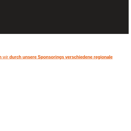
n
wir
durch unsere Sponsorings verschiedene regionale