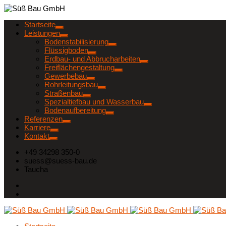
Startseite
Leistungen
Bodenstabilisierung
Flüssigboden
Erdbau- und Abbrucharbeiten
Freiflächengestaltung
Gewerbebau
Rohrleitungsbau
Straßenbau
Spezialtiefbau und Wasserbau
Bodenaufbereitung
Referenzen
Karriere
Kontakt
+49 34298 350-0
suess@suess-bau.de
Taucha