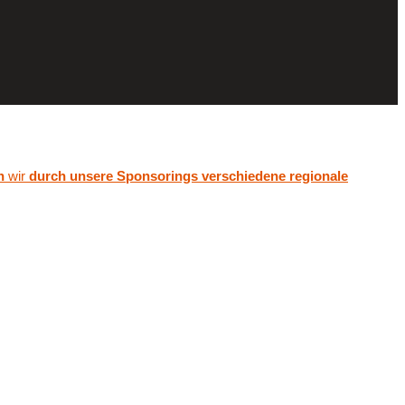
n
wir
durch unsere Sponsorings verschiedene regionale