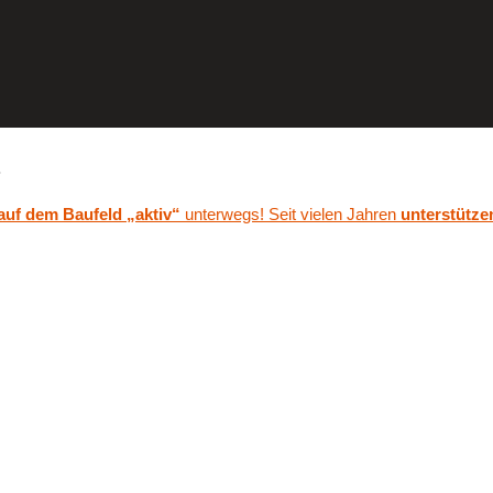
.
 auf dem Baufeld „aktiv“
unterwegs! Seit vielen Jahren
unterstütze