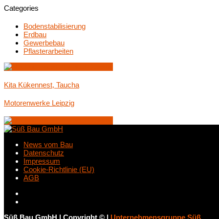
Categories
Bodenstabilisierung
Erdbau
Gewerbebau
Pflasterarbeiten
Kita Kükennest, Taucha
Motorenwerke Leipzig
News vom Bau
Datenschutz
Impressum
Cookie-Richtlinie (EU)
AGB
Süß Bau GmbH
|
Copyright ©
|
Unternehmensgruppe Süß