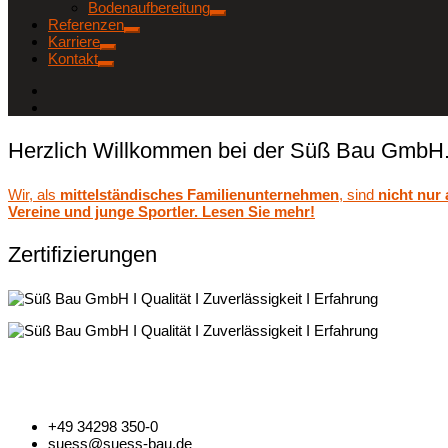
Bodenaufbereitung
Referenzen
Karriere
Kontakt
Herzlich Willkommen bei der Süß Bau GmbH
Wir, als
mittelständisches Familienunternehmen
, sind
nicht nur
Vereine und junge Sportler. Lesen Sie mehr!
Zertifizierungen
+49 34298 350-0
suess@suess-bau.de