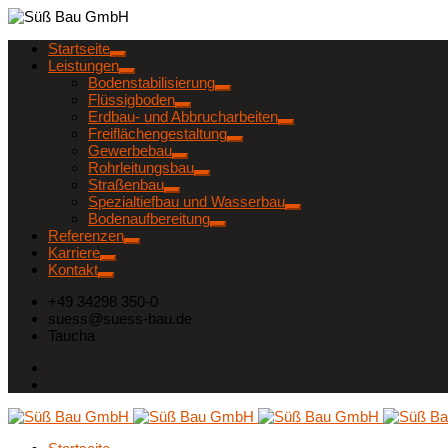
Startseite
Leistungen
Bodenstabilisierung
Flüssigboden
Erdbau- und Abbrucharbeiten
Freiflächengestaltung
Gewerbebau
Rohrleitungsbau
Straßenbau
Spezialtiefbau und Wasserbau
Bodenaufbereitung
Referenzen
Karriere
Kontakt
+49 34298 350-0
suess@suess-bau.de
Taucha