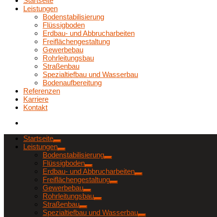
Startseite
Leistungen
Bodenstabilisierung
Flüssigboden
Erdbau- und Abbrucharbeiten
Freiflächengestaltung
Gewerbebau
Rohrleitungsbau
Straßenbau
Spezialtiefbau und Wasserbau
Bodenaufbereitung
Referenzen
Karriere
Kontakt
Startseite
Leistungen
Bodenstabilisierung
Flüssigboden
Erdbau- und Abbrucharbeiten
Freiflächengestaltung
Gewerbebau
Rohrleitungsbau
Straßenbau
Spezialtiefbau und Wasserbau